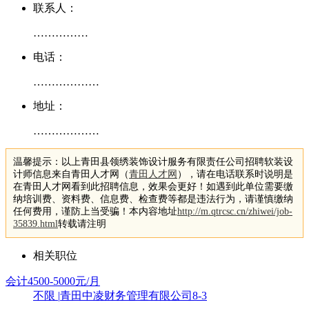
联系人：
……………
电话：
………………
地址：
………………
温馨提示：以上青田县领绣装饰设计服务有限责任公司招聘软装设
计师信息来自青田人才网（
青田人才网
），请在电话联系时说明是
在青田人才网看到此招聘信息，效果会更好！如遇到此单位需要缴
纳培训费、资料费、信息费、检查费等都是违法行为，请谨慎缴纳
任何费用，谨防上当受骗！本内容地址
http://m.qtrcsc.cn/zhiwei/job-
35839.html
转载请注明
相关职位
会计
4500-5000元/月
不限
|
青田中凌财务管理有限公司
8-3