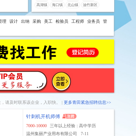
高湖镇
海口镇
北山镇
油竹新区
经理
设计
出纳
采购
美工
检验员
工程师
业务员
管
，请及时联系该企业，入职快。 |
更多青田紧急招聘信息>>
针刺机开机师傅
7000-10000
三年以上经验
高中学历
|
温州集丽产业用布有限公司
7-11