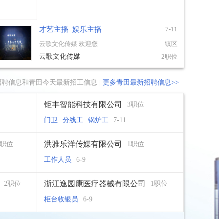
工
才艺主播
娱乐主播
7-11
云歌文化传媒 欢迎您
镇区
云歌文化传媒
2职位
招聘信息和青田今天最新招工信息 |
更多青田最新招聘信息>>
钜丰智能科技有限公司
3职位
门卫
分线工
锅炉工
7-11
洪雅乐洋传媒有限公司
4职位
1职位
工作人员
6-9
浙江逸园康医疗器械有限公司
2职位
1职位
柜台收银员
6-9