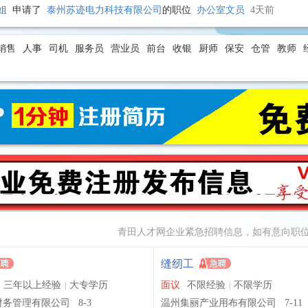
姐
申请了
泰州苏迹电力科技有限公司
的职位
办公室文员
4天前
姐
申请了
浙江爱铂安防科技有限公司
的职位
生产计划文员
4天前
姐
申请了
塔山下
的职位
档案文员
4天前
销售
人事
司机
服务员
营业员
前台
收银
厨师
保安
仓管
教师
姐
申请了
塔山下
的职位
档案文员
4天前
姐
申请了
钜丰智能科技有限公司
的职位
文员
4天前
姐
申请了
钜丰智能科技有限公司
的职位
文员
4天前
姐
登录了本站开始求职
4天前
姐
注册成为网站个人会员
4天前
生
登录了本站开始求职
6天前
生
登录了本站开始求职
7天前
生
申请了
钜丰智能科技有限公司
的职位
网路管理员
7天前
姐
登录了本站开始求职
2天前
中凌财务管理有限公司
登录了本站开始招聘
3天前
青田人才网
企业紧急招聘信息，如有意向职位
中凌财务管理有限公司
登录了本站开始招聘
3天前
中凌财务管理有限公司
登录了本站开始招聘
3天前
缝纫工
姐
申请了
青田欧源家居有限公司
的职位
文员
4天前
三年以上经验
大专学历
面议
不限经验
不限学历
|
|
姐
申请了
青田西娜酒店管理有限公司
的职位
工程部文员
4天前
财务管理有限公司
8-3
温州集丽产业用布有限公司
7-11