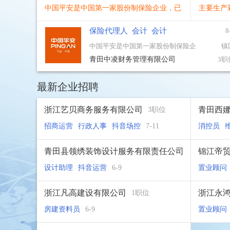
中国平安是中国第一家股份制保险企业，已
主要生产
经发展成为金融保险、银行、投资等金融业
革复合布
保险代理人
会计
会计
8
务为一体的整合、紧密、多元的综合金融服
务集团。
中国平安是中国第一家股份制保险企
镇
业，已经发展成为金融保险、银行、
青田中凌财务管理有限公司
3职
投资等金融业务为一体的整合、紧
密、多元的综合金融服务集团。
最新企业招聘
浙江艺贝商务服务有限公司
青田西
3职位
招商运营
行政人事
抖音场控
7-11
消控员
青田县领绣装饰设计服务有限责任公司
锦江帝
设计助理
抖音运营
6-9
置业顾问
2职位
浙江凡高建设有限公司
浙江永
1职位
房建资料员
6-9
置业顾问