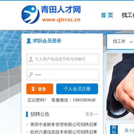
首 页
找工
求职会员登录
找工作
詹小
个人会员注册
登录
青田
青田
忘记密码?
客服微信：19805869648
青田
招聘公告
更多>>
黄小
黄小
青田中凌财务管理有限公司招聘启事
网
黄小
杭州六通信息技术有限公司招聘启事
站