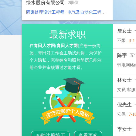
绿水股份有限公司
2职位
固废处理设计工程师
电气及自动化工程师
5-7
詹女士
最新求职
不限
8-4
在
青田人才网
(
青田人才网
)注册一份简
历，青田好工作会主动找到你，为保护
陈宇
五
个人隐私，完整姓名和照片简历只能注
弱电网络
册企业并审核通过才能才看。
林女士
文员 客服
倪先生
安保
7-1
季女士
30秒注册简历
查看更多