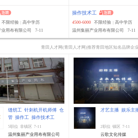
姐
申请了
浙江武建装饰工程有限公司
的职位
文员
4天前
姐
申请了
泰州苏迹电力科技有限公司
的职位
办公室文员
4天前
操作技术工
姐
申请了
浙江爱铂安防科技有限公司
的职位
生产计划文员
4天前
不限经验
高中学历
4500-6000
不限经验
高中学历
|
|
姐
申请了
塔山下
的职位
档案文员
4天前
产业用布有限公司
7-11
温州集丽产业用布有限公司
7-11
姐
申请了
塔山下
的职位
档案文员
4天前
姐
申请了
钜丰智能科技有限公司
的职位
文员
4天前
青田人才网(
青田人才网
)推荐青田地区知名品牌企
姐
申请了
钜丰智能科技有限公司
的职位
文员
4天前
姐
登录了本站开始求职
4天前
姐
注册成为网站个人会员
4天前
生
登录了本站开始求职
6天前
生
登录了本站开始求职
7天前
生
申请了
钜丰智能科技有限公司
的职位
网路管理员
7天前
缝纫工
针刺机开机师傅
仓
才艺主播
娱乐主
管
操作工
操作技术工
5职位 非镇区
7-11
2职位 镇区
7-11
温州集丽产业用布有限公司
云歌文化传媒