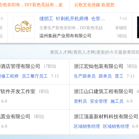
彩色非织布，DIY彩色毛毡布，皮
云歌文化传媒 欢迎您
，汽车内饰布，鞋材。
-3
缝纫工
针刺机开机师傅
仓管
操作工
操作技术
7-11
区
主要生产彩色非织布，DIY彩色毛毡
非镇区
布，皮革复合布，汽车内饰布，鞋
位
温州集丽产业用布有限公司
5职位
材。
青田人才网(青田人才网)更新的今天最新青田
娜酒店管理有限公司
浙江宏灿包装有限公司
17职位
5职位
维修工程师
员工餐厅员工
7-11
生产跟单员
跟单员
普工
7-11
贸软件开发工作室
浙江山口建筑工程有限公司
1职位
6-9
资料员
安全管理
施工员
6-9
鸿置业有限公司
浙江顶嘉新材料科技有限公司
1职位
6-9
区域销售经理
区域销售经理
6-9