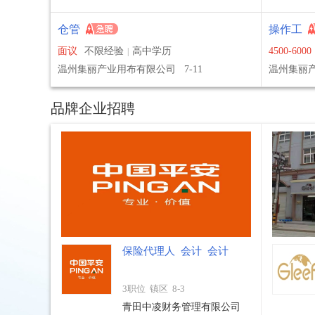
黄小
黄小
仓管
操作工
黄小
面议
不限经验
高中学历
4500-6000
|
黄小
温州集丽产业用布有限公司
7-11
温州集丽
黄小
黄小
品牌企业招聘
黄小
黄小
黄小
赖先
陈先
陈先
保险代理人
会计
会计
3职位 镇区
8-3
青田中凌财务管理有限公司