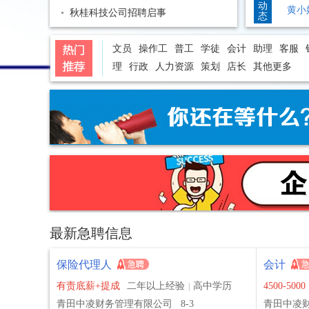
动
黄小
秋桂科技公司招聘启事
态
黄小
黄小
文员
操作工
普工
学徒
会计
助理
客服
黄小
理
行政
人力资源
策划
店长
其他更多
黄小
黄小
黄小
黄小
赖先
陈先
陈先
詹小
青田
最新急聘信息
青田
青田
保险代理人
会计
黄小
有责底薪+提成
二年以上经验
高中学历
4500-5000
|
黄小
青田中凌财务管理有限公司
8-3
青田中凌