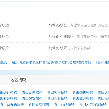
个职位
鹤城镇-镇区
[专业领先诚信服务创造价值回
个职位
油竹新区-非镇区
[浙江集丽产业用布有限
个职位
鹤城镇-镇区
[云歌文化传媒...]
聘信息
丽水地区丽水地区广告(公关/市场推广/会展)招聘信息
丽水地
地区招聘
田会计招聘
青田助理招聘
青田客服招聘
青田销售招聘
青田人
田厨师招聘
青田保安招聘
青田仓管招聘
青田教师招聘
青田经
青田业务员招聘
青田管理招聘
青田行政招聘
青田人力资源招聘