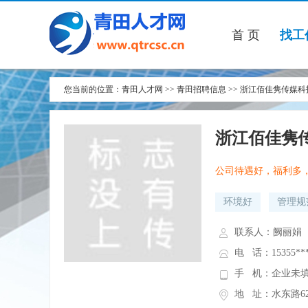
首 页
找工
您当前的位置：
青田人才网
>>
青田招聘信息
>>
浙江佰佳隽传媒科技
浙江佰佳隽
公司待遇好，福利多
环境好
管理规
联系人：阙丽娟
电 话：15355***
手 机：企业未
地 址：水东路6